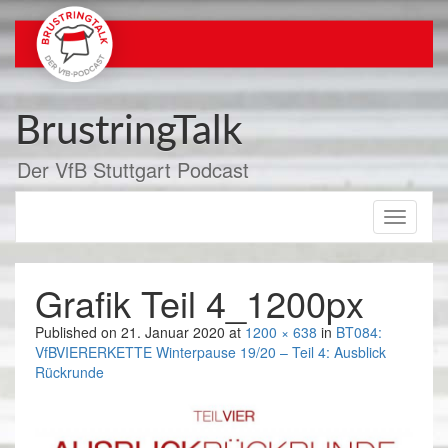
Zum
Inhalt
springen
BrustringTalk
Der VfB Stuttgart Podcast
Toggle
navigati
Grafik Teil 4_1200px
Published on
21. Januar 2020
at
1200 × 638
in
BT084:
VfBVIERERKETTE Winterpause 19/20 – Teil 4: Ausblick
Rückrunde