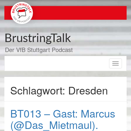
Zum
Inhalt
springen
BrustringTalk
Der VfB Stuttgart Podcast
Toggle
navigati
Schlagwort: Dresden
BT013 – Gast: Marcus
(@Das_Mietmaul).