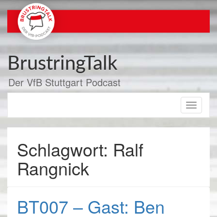
Zum
Inhalt
springen
BrustringTalk
Der VfB Stuttgart Podcast
Toggle
navigati
Schlagwort: Ralf
Rangnick
BT007 – Gast: Ben