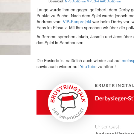
Download:
MP3 Audio
MPEG-4 AAC Audio
46 MB
48 MB
Lange wurde ihm entgegen gefiebert: dem Derby g
Punkte zu Buche. Nach dem Spiel wurde jedoch meh
Andreas vom
VfB-Fanprojekt
war beim Derby vor, w
Fans im Einsatz. Mit ihm sprechen wir über die pol
Außerdem sprechen Jakob, Jasmin und Jens über d
das Spiel in Sandhausen.
Die Epsiode ist natürlich auch wieder auf auf
meins
sowie auch wieder auf
YouTube
zu hören!