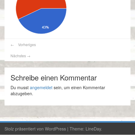
←
Vorheriges
Nächstes
→
Schreibe einen Kommentar
Du musst
angemeldet
sein, um einen Kommentar
abzugeben.
Stolz präsentiert von WordPress
|
Theme:
LineDay
.