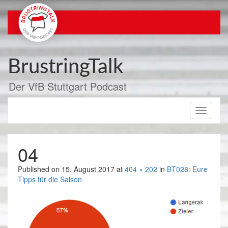
Zum
Inhalt
springen
BrustringTalk
Der VfB Stuttgart Podcast
Toggle
navigati
04
Published on
15. August 2017
at
404 × 202
in
BT028: Eure
Tipps für die Saison