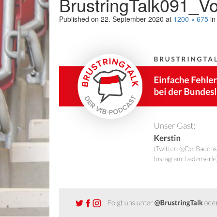
BrustringTalk091_Vo
Published on
22. September 2020
at
1200 × 675
i