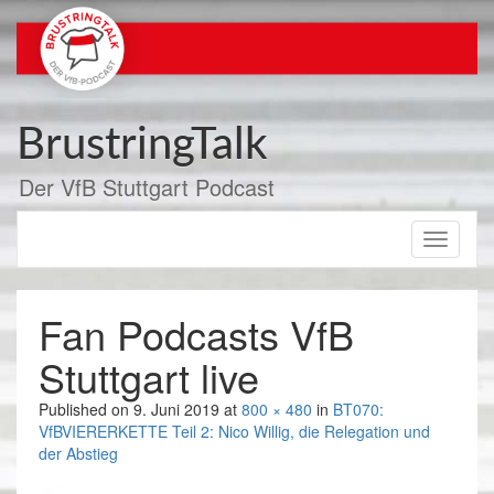
Zum
Inhalt
springen
BrustringTalk
Der VfB Stuttgart Podcast
Toggle
navigati
Fan Podcasts VfB
Stuttgart live
Published on
9. Juni 2019
at
800 × 480
in
BT070:
VfBVIERERKETTE Teil 2: Nico Willig, die Relegation und
der Abstieg