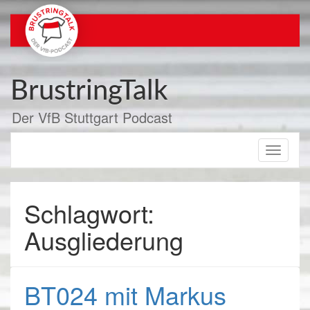
Zum
Inhalt
springen
BrustringTalk
Der VfB Stuttgart Podcast
Toggle
navigati
Schlagwort:
Ausgliederung
BT024 mit Markus