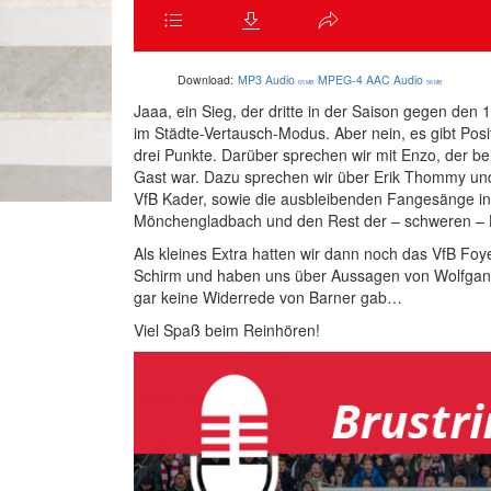
Download:
MP3 Audio
MPEG-4 AAC Audio
65 MB
58 MB
Jaaa, ein Sieg, der dritte in der Saison gegen den
im Städte-Vertausch-Modus. Aber nein, es gibt Posi
drei Punkte. Darüber sprechen wir mit Enzo, der be
Gast war. Dazu sprechen wir über Erik Thommy un
VfB Kader, sowie die ausbleibenden Fangesänge in d
Mönchengladbach und den Rest der – schweren – Hi
Als kleines Extra hatten wir dann noch das VfB Foy
Schirm und haben uns über Aussagen von Wolfgang
gar keine Widerrede von Barner gab…
Viel Spaß beim Reinhören!