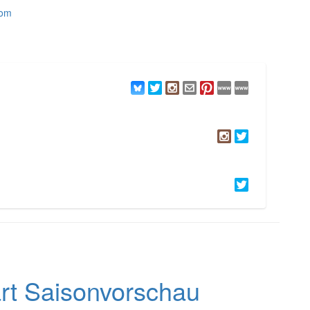
com
:
rt Saisonvorschau