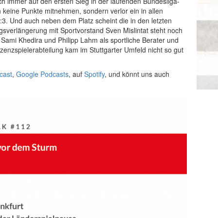
ch immer auf den ersten Sieg in der laufenden Bundesliga-
 keine Punkte mitnehmen, sondern verlor ein in allen
1:3. Und auch neben dem Platz scheint die in den letzten
sverlängerung mit Sportvorstand Sven Mislintat steht noch
Sami Khedira und Philipp Lahm als sportliche Berater und
Lizenzspielerabteilung kam im Stuttgarter Umfeld nicht so gut
cast
,
Google Podcasts
, auf
Spotify
, und könnt uns auch