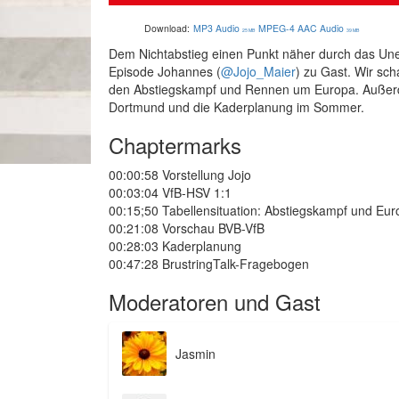
Download:
MP3 Audio
MPEG-4 AAC Audio
25 MB
39 MB
Dem Nichtabstieg einen Punkt näher durch das Un
Episode Johannes (
@Jojo_Maier
) zu Gast. Wir sc
den Abstiegskampf und Rennen um Europa. Außerde
Dortmund und die Kaderplanung im Sommer.
Chaptermarks
00:00:58 Vorstellung Jojo
00:03:04 VfB-HSV 1:1
00:15;50 Tabellensituation: Abstiegskampf und Eu
00:21:08 Vorschau BVB-VfB
00:28:03 Kaderplanung
00:47:28 BrustringTalk-Fragebogen
Moderatoren und Gast
Jasmin