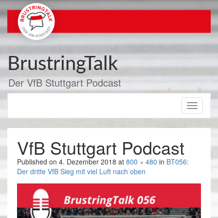
Zum
Inhalt
springen
BrustringTalk
Der VfB Stuttgart Podcast
Toggle
navigati
VfB Stuttgart Podcast
Published on
4. Dezember 2018
at
800 × 480
in
BT056:
Der dritte VfB Sieg mit viel Luft nach oben