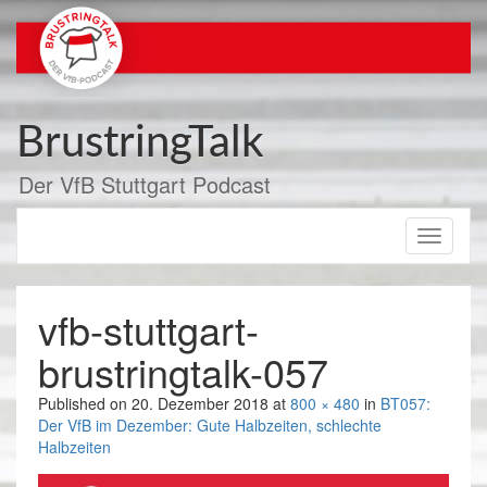
Zum
Inhalt
springen
BrustringTalk
Der VfB Stuttgart Podcast
Toggle
navigati
vfb-stuttgart-
brustringtalk-057
Published on
20. Dezember 2018
at
800 × 480
in
BT057:
Der VfB im Dezember: Gute Halbzeiten, schlechte
Halbzeiten