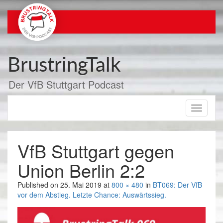
Zum
Inhalt
springen
BrustringTalk
Der VfB Stuttgart Podcast
Toggle
navigati
VfB Stuttgart gegen
Union Berlin 2:2
Published on
25. Mai 2019
at
800 × 480
in
BT069: Der VfB
vor dem Abstieg. Letzte Chance: Auswärtssieg.