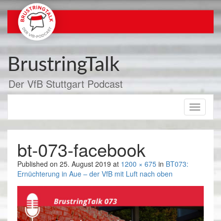
Zum
Inhalt
springen
BrustringTalk
Der VfB Stuttgart Podcast
Toggle
navigati
bt-073-facebook
Published on
25. August 2019
at
1200 × 675
in
BT073:
Ernüchterung in Aue – der VfB mit Luft nach oben