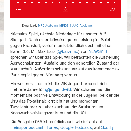
Download:
MP3 Audio
MPEG-4 AAC Audio
61 MB
62 MB
Nächstes Spiel, nächste Niederlage für unseren VfB
Stuttgart. Nach einer teilweise guten Leistung im Spiel
gegen Frankfurt, verlor man letztendlich doch mit einem
klaren 3:0. Mit Max Barz (
@barzmax
) von
NEWS711
sprechen wir über das Spiel. Wir betrachten die Aufstellung,
Auswechslungen, Ausfälle und den generellen Zustand der
Mannschaft. Außerdem schauen wir auf das kommende 6-
Punktespiel gegen Nürnberg voraus.
Ein weiteres Thema ist die VfB-Jugend. Max schrieb
mehrere Jahre für
@jungundwild
. Wir schauen auf die
momentane positive Entwicklung in der Jugend, bei der die
U19 das Pokalfinale erreicht hat und momentan
Tabellenführer ist, aber auch auf die Strukturen im
Nachwuchsleistungszentrum und die U21.
Die Ausgabe 065 ist natürlich auch wieder auf auf
meinsportpodcast
,
iTunes
,
Google Podcasts
, auf
Spotify
,