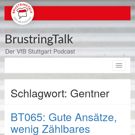
Zum
Inhalt
springen
BrustringTalk
Der VfB Stuttgart Podcast
Toggle
navigati
Schlagwort: Gentner
BT065: Gute Ansätze,
wenig Zählbares