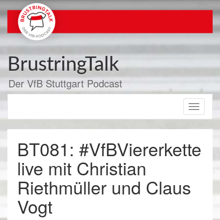
Zum
Inhalt
springen
BrustringTalk
Der VfB Stuttgart Podcast
Toggle
navigati
BT081: #VfBViererkette
live mit Christian
Riethmüller und Claus
Vogt