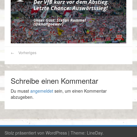
←
Vorheriges
Schreibe einen Kommentar
Du musst
angemeldet
sein, um einen Kommentar
abzugeben.
Stolz präsentiert von WordPress
|
Theme:
LineDay
.