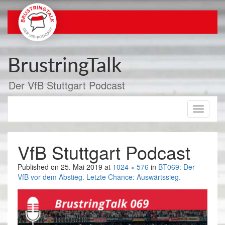
Zum
Inhalt
springen
BrustringTalk
Der VfB Stuttgart Podcast
Toggle
navigati
VfB Stuttgart Podcast
Published on
25. Mai 2019
at
1024 × 576
in
BT069: Der
VfB vor dem Abstieg. Letzte Chance: Auswärtssieg.