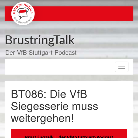
Zum
Inhalt
springen
BrustringTalk
Der VfB Stuttgart Podcast
Toggle
navigati
BT086: Die VfB
Siegesserie muss
weitergehen!