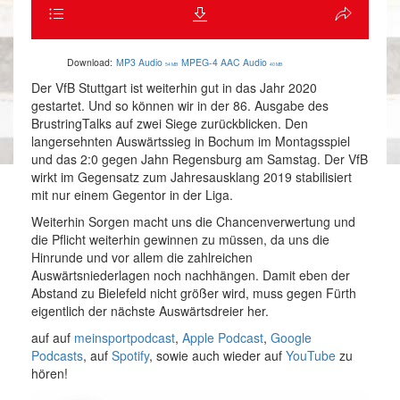
Download:
MP3 Audio
MPEG-4 AAC Audio
54 MB
40 MB
Der VfB Stuttgart ist weiterhin gut in das Jahr 2020
gestartet. Und so können wir in der 86. Ausgabe des
BrustringTalks auf zwei Siege zurückblicken. Den
langersehnten Auswärtssieg in Bochum im Montagsspiel
und das 2:0 gegen Jahn Regensburg am Samstag. Der VfB
wirkt im Gegensatz zum Jahresausklang 2019 stabilisiert
mit nur einem Gegentor in der Liga.
Weiterhin Sorgen macht uns die Chancenverwertung und
die Pflicht weiterhin gewinnen zu müssen, da uns die
Hinrunde und vor allem die zahlreichen
Auswärtsniederlagen noch nachhängen. Damit eben der
Abstand zu Bielefeld nicht größer wird, muss gegen Fürth
eigentlich der nächste Auswärtsdreier her.
auf auf
meinsportpodcast
,
Apple Podcast
,
Google
Podcasts
, auf
Spotify
, sowie auch wieder auf
YouTube
zu
hören!