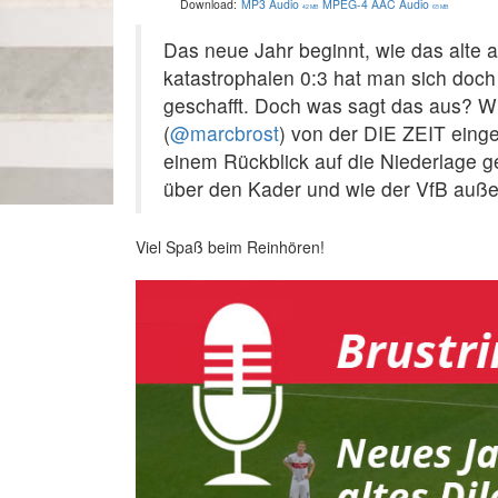
Download:
MP3 Audio
MPEG-4 AAC Audio
42 MB
65 MB
Das neue Jahr beginnt, wie das alte a
katastrophalen 0:3 hat man sich doch
geschafft. Doch was sagt das aus? W
(
@marcbrost
) von der DIE ZEIT eing
einem Rückblick auf die Niederlage g
über den Kader und wie der VfB außer
Viel Spaß beim Reinhören!