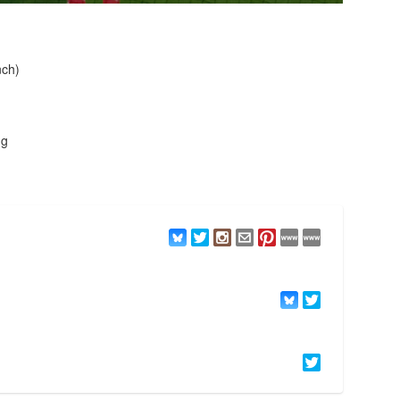
nch)
ng