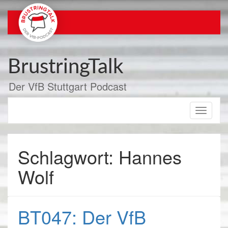
Zum
Inhalt
springen
BrustringTalk
Der VfB Stuttgart Podcast
Toggle
navigati
Schlagwort: Hannes
Wolf
BT047: Der VfB