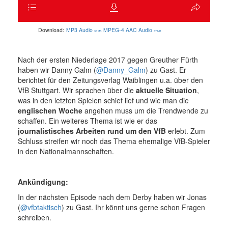
Download:
MP3 Audio
MPEG-4 AAC Audio
36 MB
37 MB
Nach der ersten Niederlage 2017 gegen Greuther Fürth
haben wir Danny Galm (
@Danny_Galm
) zu Gast. Er
berichtet für den Zeitungsverlag Waiblingen u.a. über den
VfB Stuttgart. Wir sprachen über die
aktuelle Situation
,
was in den letzten Spielen schief lief und wie man die
englischen Woche
angehen muss um die Trendwende zu
schaffen. Ein weiteres Thema ist wie er das
journalistisches Arbeiten rund um den VfB
erlebt. Zum
Schluss streifen wir noch das Thema ehemalige VfB-Spieler
in den Nationalmannschaften.
Ankündigung:
In der nächsten Episode nach dem Derby haben wir Jonas
(
@vfbtaktisch
) zu Gast. Ihr könnt uns gerne schon Fragen
schreiben.