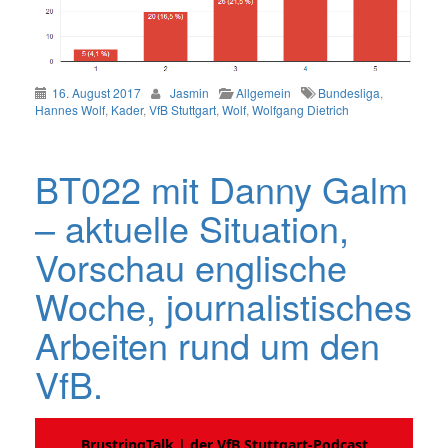
16. August 2017
Jasmin
Allgemein
Bundesliga
,
Hannes Wolf
,
Kader
,
VfB Stuttgart
,
Wolf
,
Wolfgang Dietrich
BT022 mit Danny Galm
– aktuelle Situation,
Vorschau englische
Woche, journalistisches
Arbeiten rund um den
VfB.