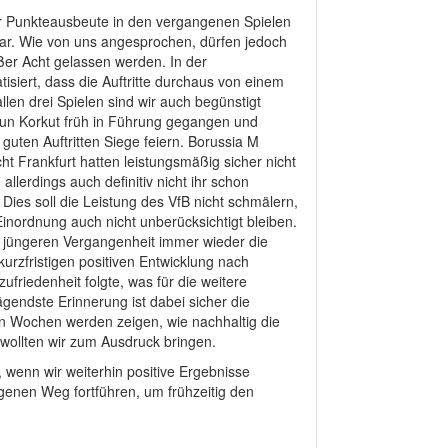
er Punkteausbeute in den vergangenen Spielen
ar. Wie von uns angesprochen, dürfen jedoch
ßer Acht gelassen werden. In der
siert, dass die Auftritte durchaus von einem
llen drei Spielen sind wir auch begünstigt
yfun Korkut früh in Führung gegangen und
guten Auftritten Siege feiern. Borussia M
t Frankfurt hatten leistungsmäßig sicher nicht
allerdings auch definitiv nicht ihr schon
Dies soll die Leistung des VfB nicht schmälern,
Einordnung auch nicht unberücksichtigt bleiben.
 jüngeren Vergangenheit immer wieder die
kurzfristigen positiven Entwicklung nach
ufriedenheit folgte, was für die weitere
rägendste Erinnerung ist dabei sicher die
 Wochen werden zeigen, wie nachhaltig die
s wollten wir zum Ausdruck bringen.
, wenn wir weiterhin positive Ergebnisse
agenen Weg fortführen, um frühzeitig den