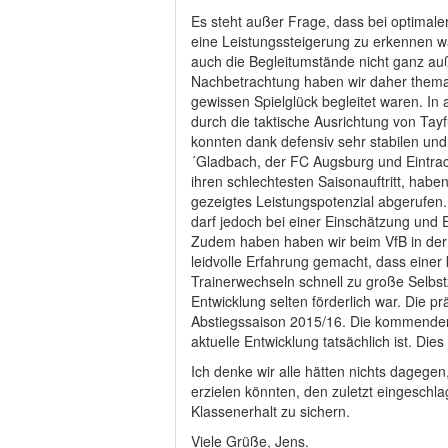
Es steht außer Frage, dass bei optimal
eine Leistungssteigerung zu erkennen w
auch die Begleitumstände nicht ganz au
Nachbetrachtung haben wir daher themati
gewissen Spielglück begleitet waren. In a
durch die taktische Ausrichtung von Ta
konnten dank defensiv sehr stabilen und 
´Gladbach, der FC Augsburg und Eintrach
ihren schlechtesten Saisonauftritt, haben 
gezeigtes Leistungspotenzial abgerufen. 
darf jedoch bei einer Einschätzung und 
Zudem haben haben wir beim VfB in der
leidvolle Erfahrung gemacht, dass einer 
Trainerwechseln schnell zu große Selbstz
Entwicklung selten förderlich war. Die p
Abstiegssaison 2015/16. Die kommenden
aktuelle Entwicklung tatsächlich ist. Die
Ich denke wir alle hätten nichts dagegen
erzielen könnten, den zuletzt eingeschl
Klassenerhalt zu sichern.
Viele Grüße, Jens.