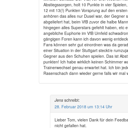
Abstiegssorgen, holt 10 Punkte in vier Spielen, 
12 mit 13(!) Punkten Vorsprung auf den ersten
anhören das alles nur Dusel war, der Gegner se
abgeliefert hat, beim VfB zuvor die halbe Mann
hingegen alles Superstars gefehlt haben, etc 
angebliche Euphorie im VfB Umfeld schwadronie
gängigen Foren kann ich davon wenig entdeck
Fans können sehr gut einordnen was da gerade 
einer Situation in der Stuttgart steckt/e rumz
Gegner aus den Schuhen spielen. Das ist Abst
punkten! Ich habe wirklich keinen Schimmer w
Trainerwechsel genau erwartet hat. Ich bin jed
Rasenschach dann wieder gerne falls wir mal w
Jens
schreibt:
28. Februar 2018 um 13:14 Uhr
Lieber Tom, vielen Dank für dein Feedba
nicht gefallen hat.