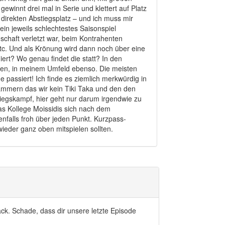
gewinnt drei mal in Serie und klettert auf Platz
 direkten Abstiegsplatz – und ich muss mir
in jeweils schlechtestes Saisonspiel
schaft verletzt war, beim Kontrahenten
etc. Und als Krönung wird dann noch über eine
rt? Wo genau findet die statt? In den
en, in meinem Umfeld ebenso. Die meisten
passiert! Ich finde es ziemlich merkwürdig in
ujammern das wir kein Tiki Taka und den den
iegskampf, hier geht nur darum irgendwie zu
as Kollege Moissidis sich nach dem
enfalls froh über jeden Punkt. Kurzpass-
ieder ganz oben mitspielen sollten.
ck. Schade, dass dir unsere letzte Episode