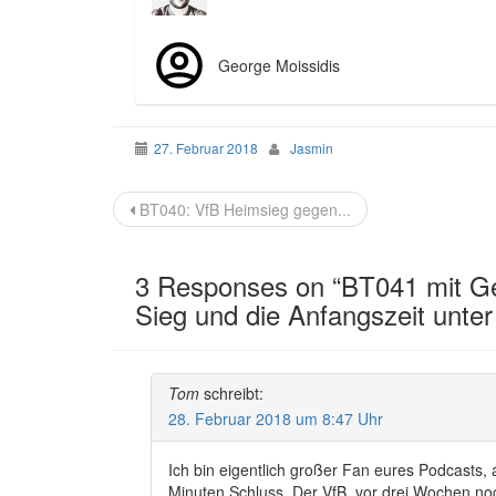
George Moissidis
27. Februar 2018
Jasmin
Beitragsnavigation
BT040: VfB Heimsieg gegen...
3 Responses on “
BT041 mit Geo
Sieg und die Anfangszeit unter
Tom
schreibt:
28. Februar 2018 um 8:47 Uhr
Ich bin eigentlich großer Fan eures Podcasts, 
Minuten Schluss. Der VfB, vor drei Wochen noch